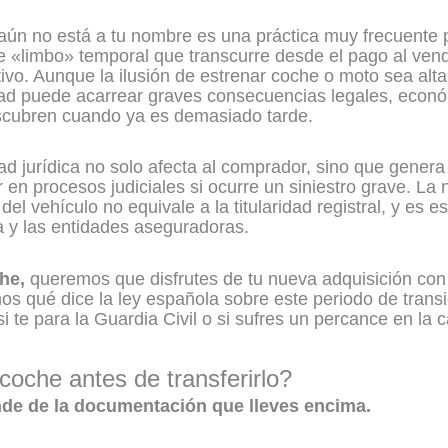
 aún no está a tu nombre es una práctica muy frecuente
 «limbo» temporal que transcurre desde el pago al vend
tivo. Aunque la ilusión de estrenar coche o moto sea alt
ridad puede acarrear graves consecuencias legales, econ
cubren cuando ya es demasiado tarde.
dad jurídica no solo afecta al comprador, sino que gener
 en procesos judiciales si ocurre un siniestro grave. L
del vehículo no equivale a la titularidad registral, y es e
a y las entidades aseguradoras.
he,
queremos que disfrutes de tu nueva adquisición con t
mos qué dice la ley española sobre este periodo de transi
si te para la Guardia Civil o si sufres un percance en la c
coche antes de transferirlo?
de de la documentación que lleves encima.