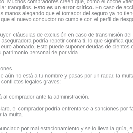
roso. Muchos compradores creen que, como el coche «tie
lar tranquilos.
Esto es un error crítico.
En caso de acci
s manos alegando que el tomador del seguro ya no tiene
 que el nuevo conductor no cumple con el perfil de riesg
cluyen cláusulas de exclusión en caso de transmisión de
aseguradora podría repetir contra ti, lo que significa que,
a euro abonado. Esto puede suponer deudas de cientos d
u patrimonio personal de por vida.
iones
e aún no está a tu nombre y pasas por un radar, la multa 
conflictos legales graves:
rá al comprador ante la administración.
claro, el comprador podría enfrentarse a sanciones por 
 la multa.
unciado por mal estacionamiento y se lo lleva la grúa, 