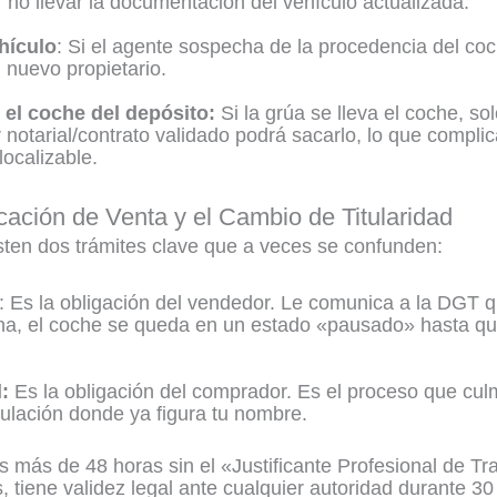
r no llevar la documentación del vehículo actualizada.
hículo
: Si el agente sospecha de la procedencia del co
l nuevo propietario.
r el coche del depósito:
Si la grúa se lleva el coche, solo
 notarial/contrato validado podrá sacarlo, lo que compl
localizable.
ficación de Venta y el Cambio de Titularidad
isten dos trámites clave que a veces se confunden:
: Es la obligación del vendedor. Le comunica a la DGT 
ha, el coche se queda en un estado «pausado» hasta qu
:
Es la obligación del comprador. Es el proceso que cul
ulación donde ya figura tu nombre.
s más de 48 horas sin el «Justificante Profesional de T
 tiene validez legal ante cualquier autoridad durante 30 