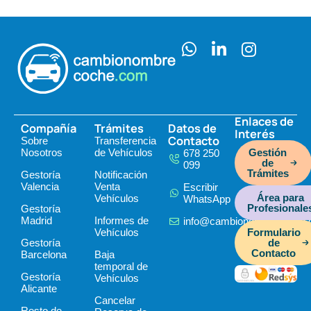
W
L
I
h
i
n
a
n
s
t
k
t
s
e
a
Enlaces de
Compañía
Trámites
Datos de
a
d
g
Interés
Contacto
Sobre
Transferencia
p
i
r
Nosotros
de Vehículos
Gestión
678 250
p
n
a
de
099
Trámites
Gestoría
Notificación
-
m
Valencia
Venta
Escribir
i
Área para
Vehículos
WhatsApp
Profesionale
Gestoría
n
Madrid
Informes de
info@cambionombrecoche
Vehículos
Formulario
Gestoría
de
Contacto
Barcelona
Baja
temporal de
Gestoría
Vehículos
Alicante
Cancelar
Resto de