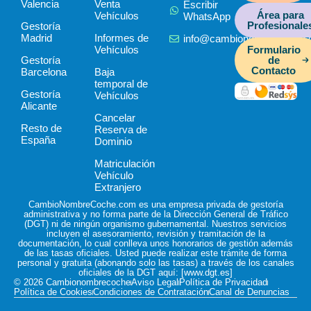
Valencia
Venta
Escribir
i
Área para
Vehículos
WhatsApp
Profesionale
Gestoría
n
Madrid
Informes de
info@cambionombrecoche
Vehículos
Formulario
Gestoría
de
Contacto
Barcelona
Baja
temporal de
Gestoría
Vehículos
Alicante
Cancelar
Resto de
Reserva de
España
Dominio
Matriculación
Vehículo
Extranjero
CambioNombreCoche.com es una empresa privada de gestoría
administrativa y no forma parte de la Dirección General de Tráfico
(DGT) ni de ningún organismo gubernamental. Nuestros servicios
incluyen el asesoramiento, revisión y tramitación de la
documentación, lo cual conlleva unos honorarios de gestión además
de las tasas oficiales. Usted puede realizar este trámite de forma
personal y gratuita (abonando solo las tasas) a través de los canales
oficiales de la DGT aquí: [
www.dgt.es
]
© 2026 Cambionombrecoche
Aviso Legal
Política de Privacidad
Política de Cookies
Condiciones de Contratación
Canal de Denuncias