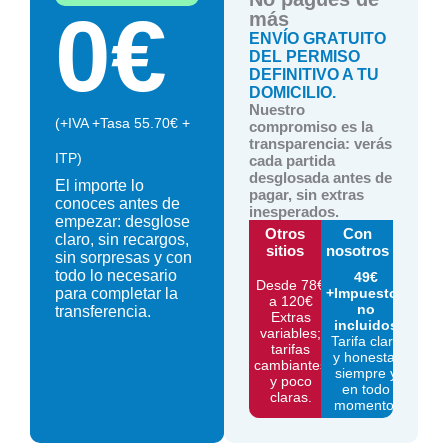
0
€
más
ENVÍO GRATUITO
DEL PERMISO
DEFINITIVO A TU
DOMICILIO.
Nuestro
(+IVA +Tasa 55.70€ +
compromiso es la
transparencia: verás
ITP)
cada partida
desglosada antes de
El importe lo
pagar, sin extras
conoces antes de
inesperados.
empezar: desglose
Otros
Con
claro, sin recargos,
sitios
nosotros
sin sorpresas y con
todo lo necesario
49€
Desde
78€
para completar la
+Impuestos
a
120€
no
transferencia.
Extras
incluidos
variables;
Tarifa clara
tarifas
y honesta,
cambiantes
siempre y
y poco
en todo
claras.
momento.