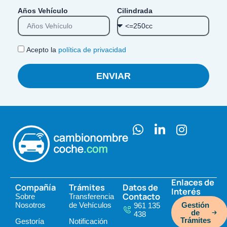
Años Vehículo
Cilindrada
Acepto la
política de privacidad
ENVIAR
W
L
I
h
i
n
a
n
s
t
k
t
s
e
a
Enlaces de
Compañía
Trámites
Datos de
a
d
g
Interés
Contacto
Sobre
Transferencia
p
i
r
Nosotros
de Vehículos
Gestión
961 135
p
n
a
de
438
Trámites
Gestoría
Notificación
-
m