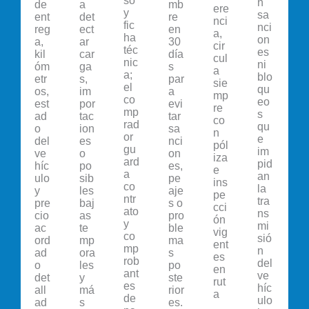
so
n
de
a
mb
ere
y
sa
ent
det
re
nci
fic
nci
reg
ect
en
a,
ha
on
a,
ar
30
cir
téc
es
kil
car
día
cul
nic
ni
óm
ga
s
a
a;
blo
etr
s,
par
sie
el
qu
os,
im
a
mp
co
eo
est
por
evi
re
mp
s
ad
tac
tar
co
rad
qu
o
ion
sa
n
or
e
del
es
nci
pól
gu
im
ve
o
on
iza
ard
pid
híc
po
es,
e
a
an
ulo
sib
pe
ins
co
la
y
les
aje
pe
ntr
tra
pre
baj
s o
cci
ato
ns
cio
as
pro
ón
y
mi
ac
te
ble
vig
co
sió
ord
mp
ma
ent
mp
n
ad
ora
s
es
rob
del
o
les
po
en
ant
ve
det
y
ste
rut
es
híc
all
má
rior
a
de
ulo
ad
s
es.