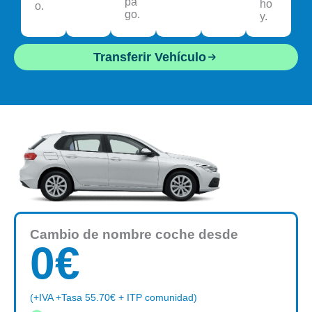
pa
ho
o.
go.
y.
Transferir Vehículo
Cambio de nombre coche desde
0
€
(+IVA +Tasa 55.70€ + ITP comunidad)