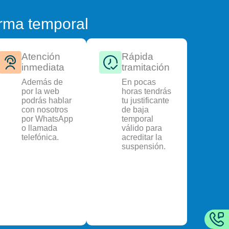
orma temporal
Atención
Rápida
inmediata
tramitación
Además de
En pocas
por la web
horas tendrás
podrás hablar
tu justificante
con nosotros
de baja
por WhatsApp
temporal
o llamada
válido para
telefónica.
acreditar la
suspensión.