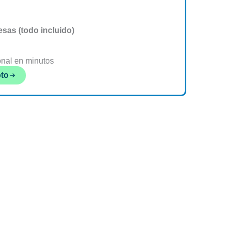
esas (todo incluido)
onal en minutos
oto