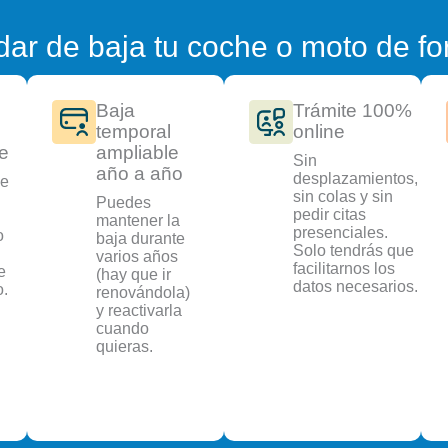
dar de baja tu coche o moto de f
Baja
Trámite 100%
temporal
online
e
ampliable
Sin
año a año
desplazamientos,
ue
sin colas y sin
Puedes
pedir citas
mantener la
presenciales.
o
baja durante
Solo tendrás que
varios años
facilitarnos los
e
(hay que ir
datos necesarios.
o.
renovándola)
y reactivarla
cuando
quieras.