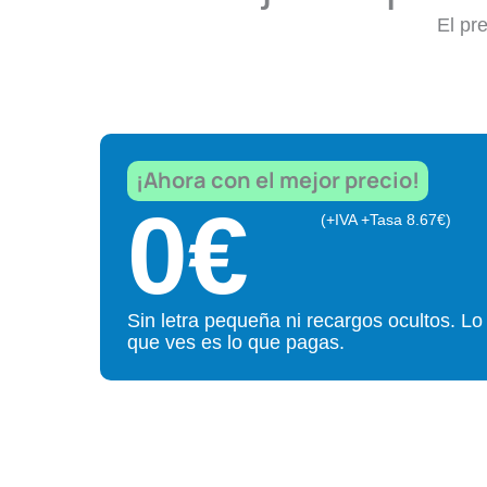
El pre
¡Ahora con el mejor precio!
0
€
(+IVA +Tasa 8.67€)
Sin letra pequeña ni recargos ocultos. Lo
que ves es lo que pagas.