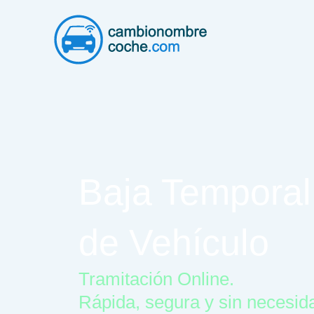
Ir
al
contenido
Baja Temporal
de Vehículo
Tramitación Online.
Rápida, segura y sin necesid