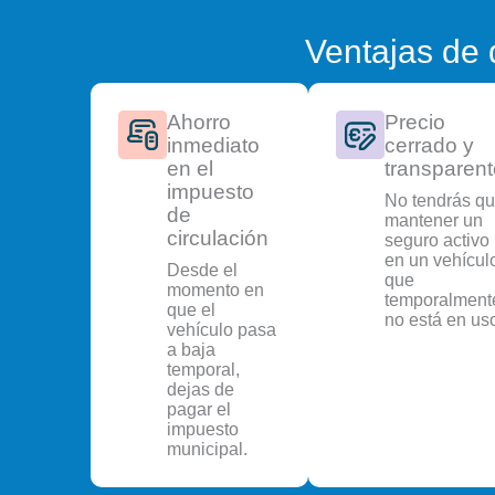
Ventajas de 
Ahorro
Precio
inmediato
cerrado y
en el
transparent
impuesto
No tendrás q
de
mantener un
circulación
seguro activo
en un vehícul
Desde el
que
momento en
temporalment
que el
no está en us
vehículo pasa
a baja
temporal,
dejas de
pagar el
impuesto
municipal.