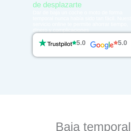
de desplazarte
Dar de baja un coche o moto de forma
temporal nunca había sido tan fácil. Nues
servicio online te permite ahorrar tiempo,
dinero y complicaciones
5.0
5.0
Baja temporal