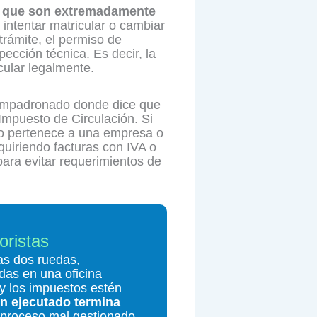
os que son extremadamente
intentar matricular o cambiar
trámite, el permiso de
ección técnica. Es decir, la
cular legalmente.
ar empadronado donde dice que
Impuesto de Circulación. Si
oto pertenece a una empresa o
quiriendo facturas con IVA o
para evitar requerimientos de
oristas
las dos ruedas,
as en una oficina
 y los impuestos estén
n ejecutado termina
 proceso mal gestionado