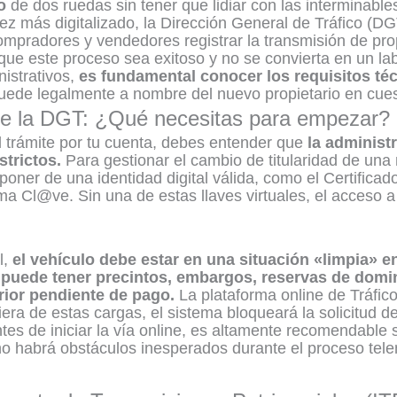
o
de dos ruedas sin tener que lidiar con las interminable
ez más digitalizado, la Dirección General de Tráfico (DG
ompradores y vendedores registrar la transmisión de pr
que este proceso sea exitoso y no se convierta en un lab
istrativos,
es fundamental conocer los requisitos té
uede legalmente a nombre del nuevo propietario en cues
 de la DGT: ¿Qué necesitas para empezar?
el trámite por tu cuenta, debes entender que
la administ
trictos.
Para gestionar el cambio de titularidad de una m
poner de una identidad digital válida, como el Certificado
ema Cl@ve. Sin una de estas llaves virtuales, el acceso 
l,
el vehículo debe estar en una situación «limpia» e
 puede tener precintos, embargos, reservas de domin
erior pendiente de pago.
La plataforma online de Tráfico
uiera de estas cargas, el sistema bloqueará la solicitud
tes de iniciar la vía online, es altamente recomendable s
no habrá obstáculos inesperados durante el proceso tele