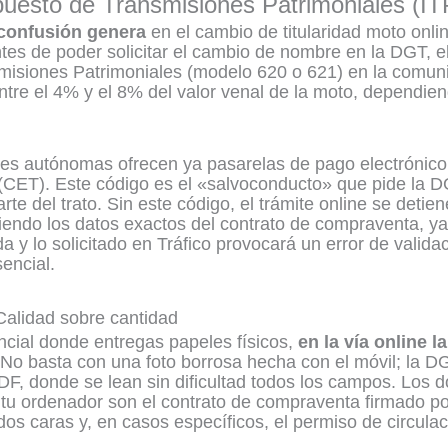
puesto de Transmisiones Patrimoniales (IT
confusión
genera
en el cambio de titularidad moto onlin
tes de poder solicitar el cambio de nombre en la DGT, 
misiones Patrimoniales (modelo 620 o 621) en la comu
ntre el 4% y el 8% del valor venal de la moto, dependien
es autónomas ofrecen ya pasarelas de pago electrónic
 (CET). Este código es el «salvoconducto» que pide la D
te del trato. Sin este código, el trámite online se detiene
iendo los datos exactos del contrato de compraventa, ya
 y lo solicitado en Tráfico provocará un error de validac
encial.
Calidad sobre cantidad
encial donde entregas papeles físicos,
en la vía online 
No basta con una foto borrosa hecha con el móvil; la DG
DF, donde se lean sin dificultad todos los campos. Los
tu ordenador son el contrato de compraventa firmado po
s caras y, en casos específicos, el permiso de circulac