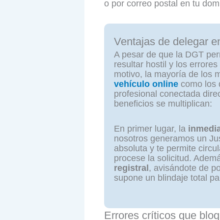
o por correo postal en tu domi
Ventajas de delegar e
A pesar de que la DGT permi
resultar hostil y los errore
motivo, la mayoría de los m
vehículo online
como los 
profesional conectada dire
beneficios se multiplican:
En primer lugar, la
inmedi
nosotros generamos un Just
absoluta y te permite circ
procese la solicitud. Adem
registral
, avisándote de p
supone un blindaje total pa
Errores críticos que bloq