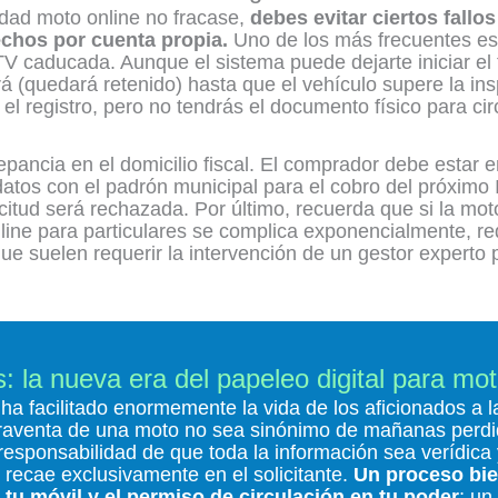
idad moto online no fracase,
debes evitar ciertos fall
chos por cuenta propia.
Uno de los más frecuentes es 
V caducada. Aunque el sistema puede dejarte iniciar el 
á (quedará retenido) hasta que el vehículo supere la insp
 registro, pero no tendrás el documento físico para cir
crepancia en el domicilio fiscal. El comprador debe est
atos con el padrón municipal para el cobro del próximo 
licitud será rechazada. Por último, recuerda que si la m
nline para particulares se complica exponencialmente, re
e suelen requerir la intervención de un gestor experto 
: la nueva era del papeleo digital para mot
l ha facilitado enormemente la vida de los aficionados a 
raventa de una moto no sea sinónimo de mañanas perdid
 responsabilidad de que toda la información sea verídica
 recae exclusivamente en el solicitante.
Un proceso bie
 tu móvil y el permiso de circulación en tu poder
; un