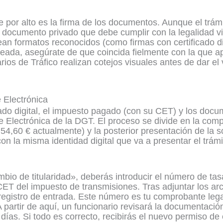
por alto es la firma de los documentos. Aunque el trámit
ocumento privado que debe cumplir con la legalidad vige
ean formatos reconocidos (como firmas con certificado di
neada, asegúrate de que coincida fielmente con la que a
ios de Tráfico realizan cotejos visuales antes de dar el v
 Electrónica
cado digital, el impuesto pagado (con su CET) y los doc
 Electrónica de la DGT. El proceso se divide en la comp
54,60 € actualmente) y la posterior presentación de la s
con la misma identidad digital que va a presentar el trám
bio de titularidad», deberás introducir el número de tas
CET del impuesto de transmisiones. Tras adjuntar los arc
egistro de entrada. Este número es tu comprobante legal
 partir de aquí, un funcionario revisará la documentaci
 días. Si todo es correcto, recibirás el nuevo permiso de 