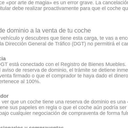
e «por arte de magia» es un error grave. La cancelació
titular debe realizar proactivamente para que el coche q
de dominio a la venta de tu coche
 vehículo y descubres que tiene esta carga, te vas a en
la Dirección General de Tráfico (DGT) no permitirá el cam
cia
DGT está conectado con el Registro de Bienes Muebles. Si 
aviso de reserva de dominio, el trámite se detiene inm
venta firmado o que el comprador te haya dado el diner
pertenece al 100%.
ador
, ver que un coche tiene una reserva de dominio es una 
iene sus papeles en regla o que el coche aún podría se
 abajo cualquier negociación de compraventa de forma ful
esionarios y compraventas