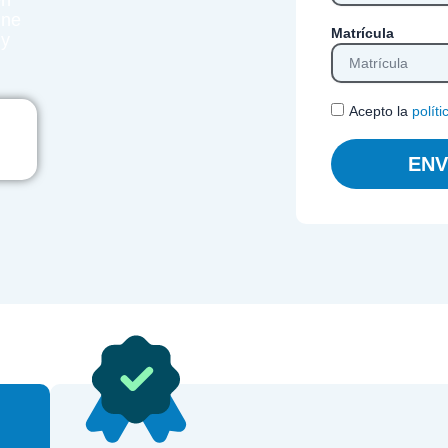
en
ine
Matrícula
 y
Acepto la
polít
ENV