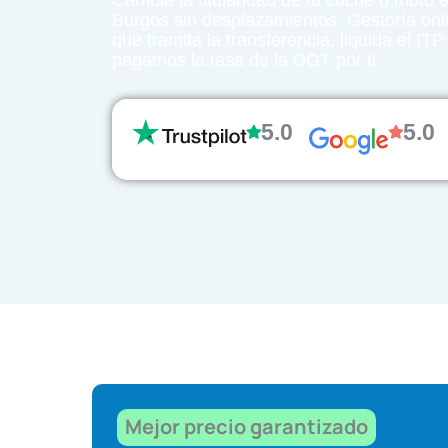
Cambia la titularidad de tu coche o moto 
Burgos sin desplazamientos. Gestoría onl
que tramita la transferencia, liquida el ITP
pagamos la tasa de la DGT por ti.
5.0
5.0
Mejor precio garantizado