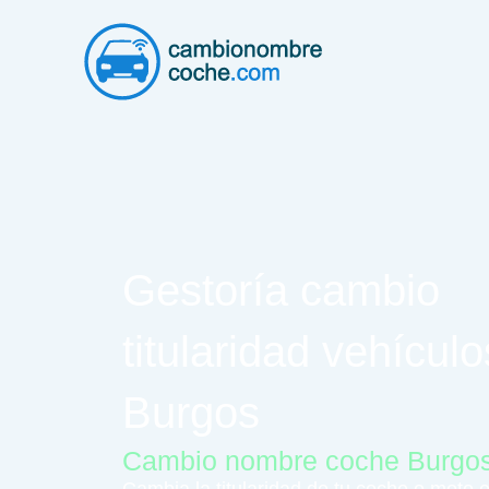
Ir
al
contenido
Gestoría cambio
titularidad vehículo
Burgos
Cambio nombre coche Burgo