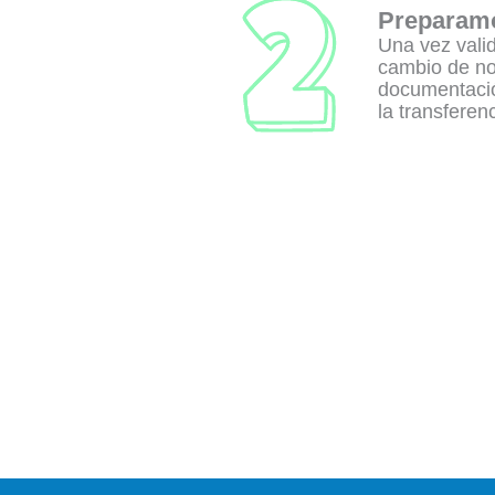
Preparamo
Una vez vali
cambio de no
documentació
la transferen