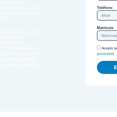
segura y sin
tio adecuado. Con
Teléfono
ceso online, desde
al.
Matrícula
 homologada, con
alizada en
 en Almería.
T, las haciendas
Acepto l
espondientes para
privacidad
de correctamente
o errores, retrasos
E