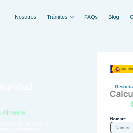
Nosotros
Trámites
FAQs
Blog
C
ularidad
Gestoría
Calcu
n Almería
Nombre
: si has comprado o
no y necesitas