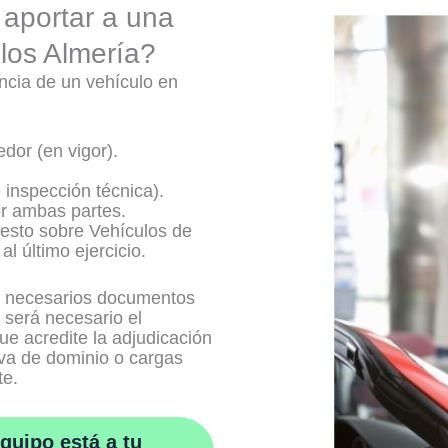
aportar a una
ulos Almería?
ncia de un vehículo en
dor (en vigor).
e inspección técnica).
r ambas partes.
uesto sobre Vehículos de
l último ejercicio.
r necesarios documentos
 será necesario el
ue acredite la adjudicación
rva de dominio o cargas
te.
quipo está a tu