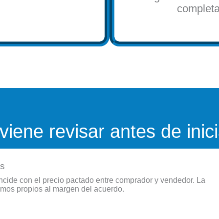
completar
ene revisar antes de inici
es
ncide con el precio pactado entre comprador y vendedor. La
imos propios al margen del acuerdo.