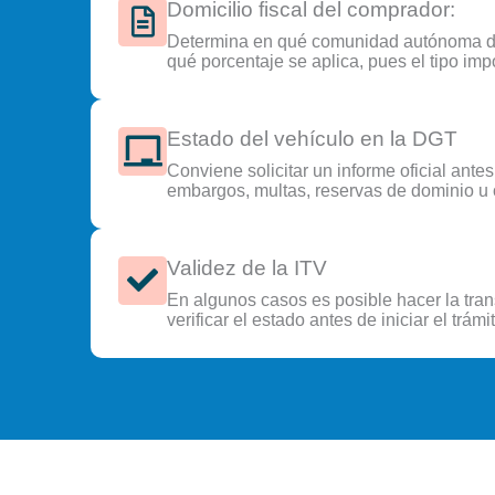
Domicilio fiscal del comprador:
Determina en qué comunidad autónoma deb
qué porcentaje se aplica, pues el tipo impo
Estado del vehículo en la DGT
Conviene solicitar un informe oficial antes
embargos, multas, reservas de dominio u 
Validez de la ITV
En algunos casos es posible hacer la tra
verificar el estado antes de iniciar el trámi