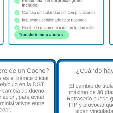
Precio final sin sorpresas (todo
incluido)
Cambio de titularidad sin complicaciones
Impuestos gestionados por nosotros
Recibe la documentación en tu domicilio
Transferir moto ahora
re de un Coche?
¿Cuándo hay
s el trámite oficial
vehículo en la DGT.
El cambio de titu
e cambia de dueño,
máximo de 30 días
ación, para evitar
Retrasarlo puede g
ministrativos entre
ITP y provocar qu
edor.
sigan vinculada